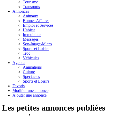
Tourisme
Transports
Annonces
Animaux
Bonnes Affaires
Emploi et Services
Habitat
Immobilier
Messages
Son-Image-Micro
Sports et Loisirs
Troc
Véhicules
Agenda
Animations
Culture
Spectacles
Sports et Loisirs
Favoris
Modifier une annonce
Ajouter une annonce
Les petites annonces publiées