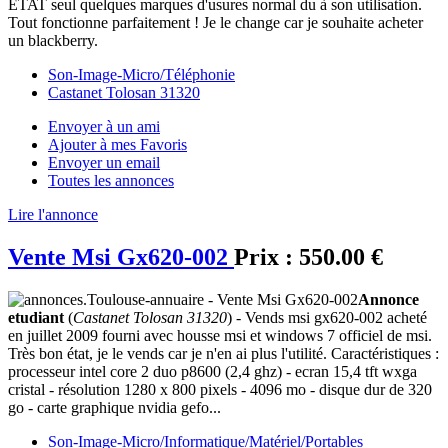
ETAT seul quelques marques d'usures normal du à son utilisation.
Tout fonctionne parfaitement ! Je le change car je souhaite acheter
un blackberry.
Son-Image-Micro/Téléphonie
Castanet Tolosan 31320
Envoyer à un ami
Ajouter à mes Favoris
Envoyer un email
Toutes les annonces
Lire l'annonce
Vente Msi Gx620-002
Prix :
550.00 €
Annonce
etudiant
(
Castanet Tolosan 31320
) - Vends msi gx620-002 acheté
en juillet 2009 fourni avec housse msi et windows 7 officiel de msi.
Très bon état, je le vends car je n'en ai plus l'utilité. Caractéristiques :
processeur intel core 2 duo p8600 (2,4 ghz) - ecran 15,4 tft wxga
cristal - résolution 1280 x 800 pixels - 4096 mo - disque dur de 320
go - carte graphique nvidia gefo...
Son-Image-Micro/Informatique/Matériel/Portables