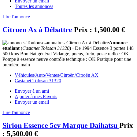
Envoyer un email
Toutes les annonces
Lire l'annonce
Citroen Ax à Débattre
Prix :
1,500.00 €
Annonce
etudiant
(
Castanet Tolosan 31320
) - De 1994 Essence 3 portes 148
500 kms Bon état général Vidange, pneus, frein, poste radio : OK
Pompe à essence neuve contrôle technique : OK Pratique pour une
première main
Véhicules/Auto/Ventes/Citroën/Citroën AX
Castanet Tolosan 31320
Envoyer à un ami
Ajouter à mes Favoris
Envoyer un email
Lire l'annonce
Sirion Essence 5cv Marque Daihatsu
Prix
:
5,500.00 €