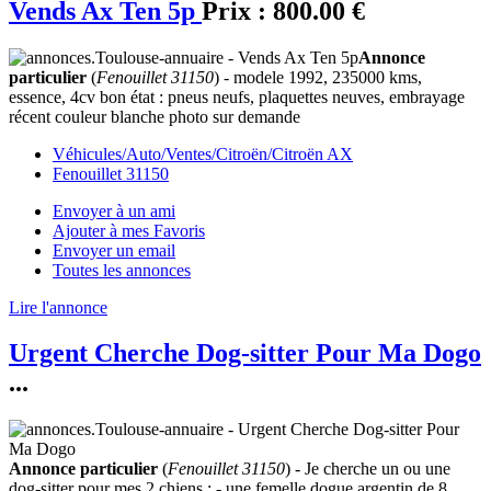
Vends Ax Ten 5p
Prix :
800.00 €
Annonce
particulier
(
Fenouillet 31150
) - modele 1992, 235000 kms,
essence, 4cv bon état : pneus neufs, plaquettes neuves, embrayage
récent couleur blanche photo sur demande
Véhicules/Auto/Ventes/Citroën/Citroën AX
Fenouillet 31150
Envoyer à un ami
Ajouter à mes Favoris
Envoyer un email
Toutes les annonces
Lire l'annonce
Urgent Cherche Dog-sitter Pour Ma Dogo
...
Annonce particulier
(
Fenouillet 31150
) - Je cherche un ou une
dog-sitter pour mes 2 chiens : - une femelle dogue argentin de 8