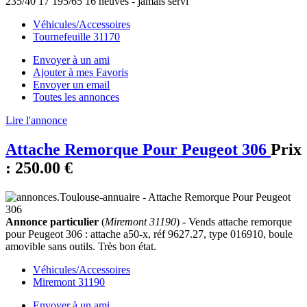
235/40 17 195/65 16 neuves - jamais servi
Véhicules/Accessoires
Tournefeuille 31170
Envoyer à un ami
Ajouter à mes Favoris
Envoyer un email
Toutes les annonces
Lire l'annonce
Attache Remorque Pour Peugeot 306
Prix
:
250.00 €
Annonce particulier
(
Miremont 31190
) - Vends attache remorque
pour Peugeot 306 : attache a50-x, réf 9627.27, type 016910, boule
amovible sans outils. Très bon état.
Véhicules/Accessoires
Miremont 31190
Envoyer à un ami