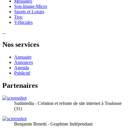
Messages
Son-Image-Micro
Sports et Loisirs
Troc
Véhicules
...
Nos services
Annuaire
Annonces
Agenda
Publicité
Partenaires
Sudimedia - Création et refonte de site internet à Toulouse
(31)
Benjamin Benetti - Graphiste Indépendant