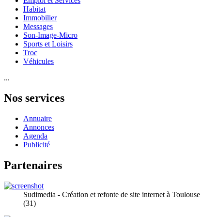
Emploi et Services
Habitat
Immobilier
Messages
Son-Image-Micro
Sports et Loisirs
Troc
Véhicules
...
Nos services
Annuaire
Annonces
Agenda
Publicité
Partenaires
Sudimedia - Création et refonte de site internet à Toulouse
(31)