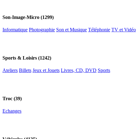
Son-Image-Micro (1299)
Informatique
Photographie
Son et Musique
Téléphonie
TV et Vidéo
Sports & Loisirs (1242)
Ateliers
Billets
Jeux et Jouets
Livres, CD, DVD
Sports
Troc (39)
Echanges