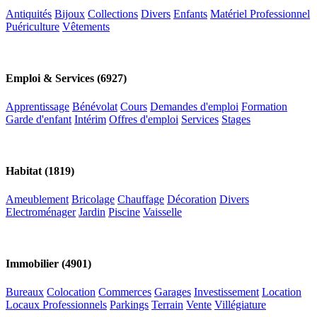
Antiquités
Bijoux
Collections
Divers
Enfants
Matériel Professionnel
Puériculture
Vêtements
Emploi & Services (6927)
Apprentissage
Bénévolat
Cours
Demandes d'emploi
Formation
Garde d'enfant
Intérim
Offres d'emploi
Services
Stages
Habitat (1819)
Ameublement
Bricolage
Chauffage
Décoration
Divers
Electroménager
Jardin
Piscine
Vaisselle
Immobilier (4901)
Bureaux
Colocation
Commerces
Garages
Investissement
Location
Locaux Professionnels
Parkings
Terrain
Vente
Villégiature