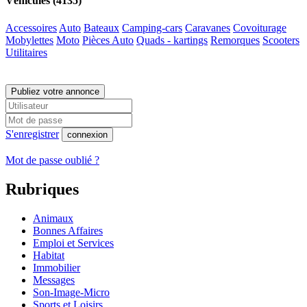
Véhicules (4135)
Accessoires
Auto
Bateaux
Camping-cars
Caravanes
Covoiturage
Mobylettes
Moto
Pièces Auto
Quads - kartings
Remorques
Scooters
Utilitaires
Publiez votre annonce
S'enregistrer
connexion
Mot de passe oublié ?
Rubriques
Animaux
Bonnes Affaires
Emploi et Services
Habitat
Immobilier
Messages
Son-Image-Micro
Sports et Loisirs